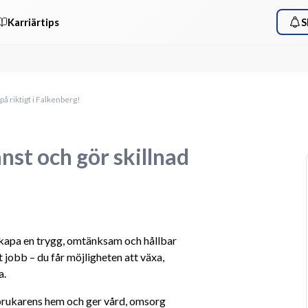
Karriärtips
S
 riktigt i Falkenberg!
t och gör skillnad
skapa en trygg, omtänksam och hållbar 
 jobb – du får möjligheten att växa, 
a.
rukarens hem och ger vård, omsorg 