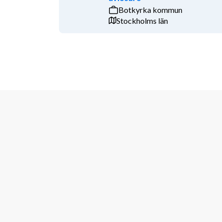
Botkyrka kommun
Introduktion och rekryteringsprocess:
Stockholms län
Du som matchar verksamheternas behov bjuds in till 
våra olika arbetsplatser och vi får möjlighet att lära
Inför arbetet får du en trygg introduktion på din arb
personal tills du känner dig redo.
Om enheterna har behov, och du är intresserad, kan e
sommarschemat drar igång.
KVALIFIKATIONER
Vi söker dig som:
	• Har erfarenhet eller utbildning inom vård och 
	• Vill göra skillnad för andra och har ett stort int
	• Är lyhörd, ansvarstagande och bra på att samar