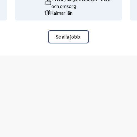
och omsorg
Kalmar län
gruppintervju, där du får veta mer om 
 känna dig både individuellt och i grupp.
Se alla jobb
etsplats och går bredvid ordinarie 
xtrajobb även bli aktuellt innan 
omsorg meriterande men inte ett krav
resse för människor
beta