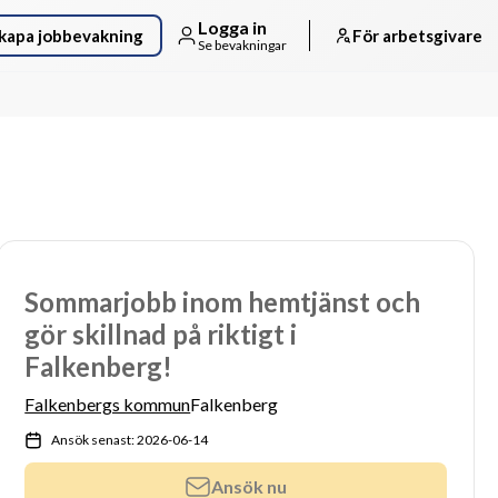
Logga in
kapa jobbevakning
För arbetsgivare
Se bevakningar
Sommarjobb inom hemtjänst och
gör skillnad på riktigt i
Falkenberg!
Falkenbergs kommun
Falkenberg
Ansök senast: 2026-06-14
Ansök nu