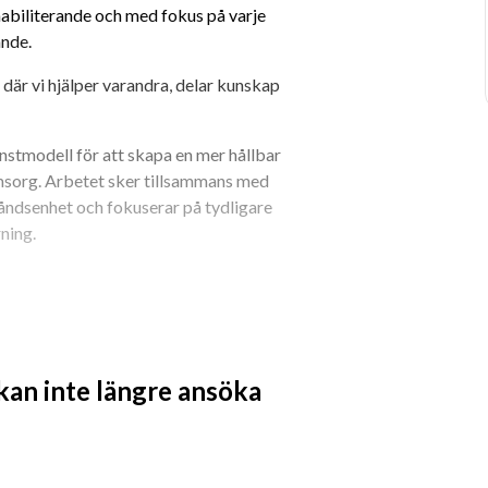
habiliterande och med fokus på varje 
ande.
 där vi hjälper varandra, delar kunskap 
stmodell för att skapa en mer hållbar 
sorg. Arbetet sker tillsammans med 
ndsenhet och fokuserar på tydligare 
ning.
ödperson i brukarnas vardag. 
 kan inte längre ansöka
, men kan bland annat innebära att:
mvårdnad
iga aktiviteter