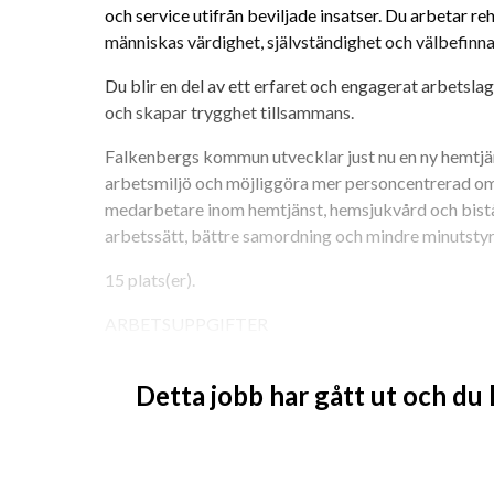
och service utifrån beviljade insatser. Du arbetar re
människas värdighet, självständighet och välbefinn
Du blir en del av ett erfaret och engagerat arbetslag
och skapar trygghet tillsammans.
Falkenbergs kommun utvecklar just nu en ny hemtjän
arbetsmiljö och möjliggöra mer personcentrerad om
medarbetare inom hemtjänst, hemsjukvård och bistå
arbetssätt, bättre samordning och mindre minutstyr
15 plats(er). 
ARBETSUPPGIFTER
Som vikarie inom vård och omsorg är du en trygg st
Detta jobb har gått ut och du
Arbetsuppgifterna varierar beroende på verksamhet
	• Hjälpa till med morgonrutiner och personlig o
	• Motivera och stötta omsorgstagare i deras dagl