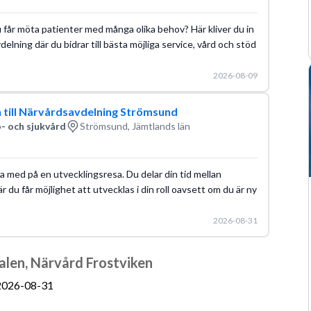
u får möta patienter med många olika behov? Här kliver du in
lning där du bidrar till bästa möjliga service, vård och stöd
2026-08-09
n till Närvårdsavdelning Strömsund
- och sjukvård
Strömsund, Jämtlands län
ara med på en utvecklingsresa. Du delar din tid mellan
u får möjlighet att utvecklas i din roll oavsett om du är ny
2026-08-31
len, Närvård Frostviken
2026-08-31