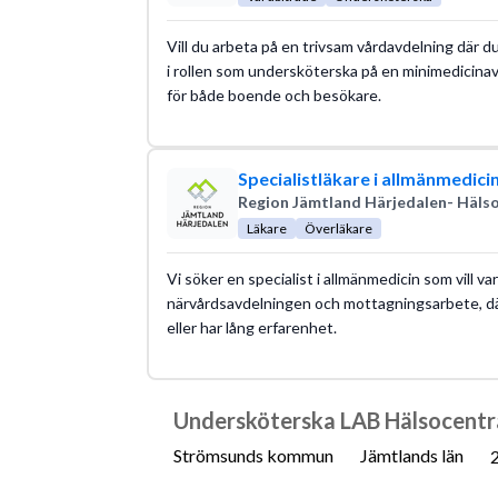
Vill du arbeta på en trivsam vårdavdelning där d
i rollen som undersköterska på en minimedicinavde
för både boende och besökare.
Specialistläkare i allmänmedici
Region Jämtland Härjedalen- Hälso
Läkare
Överläkare
Vi söker en specialist i allmänmedicin som vill v
närvårdsavdelningen och mottagningsarbete, där d
eller har lång erfarenhet.
Undersköterska LAB Hälsocentra
Strömsunds kommun
Jämtlands län