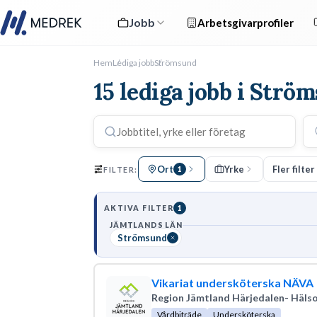
Jobb
Arbetsgivarprofiler
Hem
Lediga jobb
Strömsund
15 lediga jobb i Strö
Ort
Yrke
Fler filter
FILTER:
1
AKTIVA FILTER
1
JÄMTLANDS LÄN
Strömsund
Vikariat undersköterska NÄVA
Region Jämtland Härjedalen- Hälso
Vårdbiträde
Undersköterska