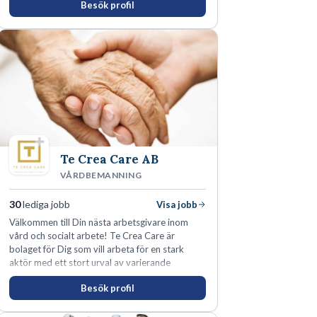
Besök profil
du alltid till utveckling! Vårt forskningsklimat är
oförskämt bra. Erfarna och engagerande
medarbetare gör att utvecklingen hos oss går i
snabb takt. Här hittar du en av landets mest
spännande arbetsplatser!
Te Crea Care AB
VÅRDBEMANNING
30
lediga jobb
Visa jobb
Välkommen till Din nästa arbetsgivare inom
vård och socialt arbete! Te Crea Care är
bolaget för Dig som vill arbeta för en stark
aktör med ett stort urval av varierande
uppdrag i hela Sverige både inom den privata
Besök profil
som offentliga sektorn.