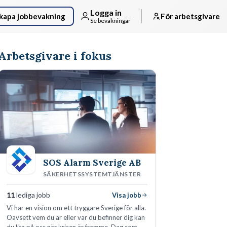
Logga in
kapa jobbevakning
För arbetsgivare
Se bevakningar
Arbetsgivare i fokus
SOS Alarm Sverige AB
SÄKERHETSSYSTEMTJÄNSTER
11
lediga jobb
Visa jobb
Vi har en vision om ett tryggare Sverige för alla.
Oavsett vem du är eller var du befinner dig kan