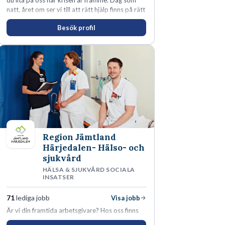
du lita på oss när krisen är framme. Dag som
natt, året om ser vi till att rätt hjälp finns på rätt
plats i rätt tid.
Besök profil
Region Jämtland
Härjedalen- Hälso- och
sjukvård
HÄLSA & SJUKVÅRD SOCIALA
INSATSER
71
lediga jobb
Visa jobb
Är vi din framtida arbetsgivare? Hos oss finns
engagemang, vilja och hjärta. Här uppmuntras