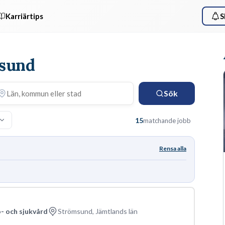
Karriärtips
S
msund
Sök
15
matchande jobb
Rensa alla
- och sjukvård
Strömsund, Jämtlands län