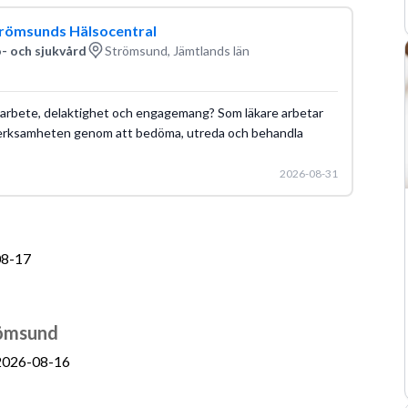
 Strömsunds Hälsocentral
- och sjukvård
Strömsund, Jämtlands län
 samarbete, delaktighet och engagemang? Som läkare arbetar
v verksamheten genom att bedöma, utreda och behandla
2026-08-31
08-17
römsund
2026-08-16